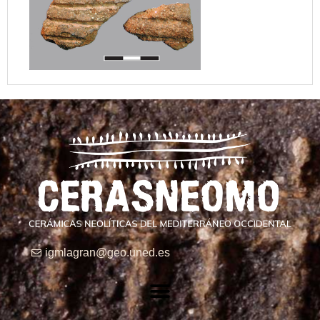
igmlagran@geo.uned.es