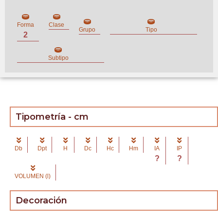
Forma
Clase
Grupo
Tipo
2
Subtipo
Tipometría - cm
Db
Dpt
H
Dc
Hc
Hm
IA
IP
?
?
VOLUMEN (l)
Decoración