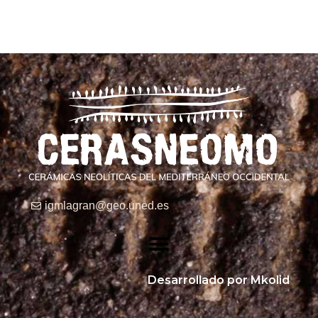
igmlagran@geo.uned.es
Desarrollado por Mkolid