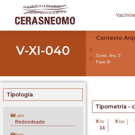
Yacimi
Contexto Arq
V-XI-040
Contx. Arq. 2:
Fase III
Tipología
Tipometría - 
Labio
Redondeado
Db
Dpt
14
Base