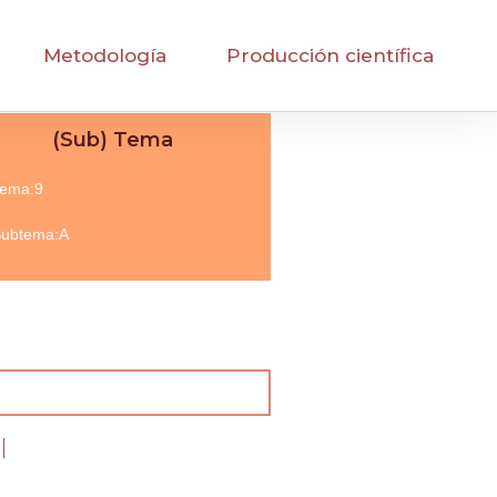
Metodología
Producción científica
(Sub) Tema
ema:9
ubtema:A