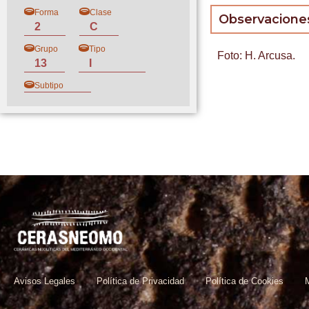
Forma
Clase
Observacione
2
C
Grupo
Tipo
Foto: H. Arcusa.
13
I
Subtipo
Avisos Legales
Política de Privacidad
Política de Cookies