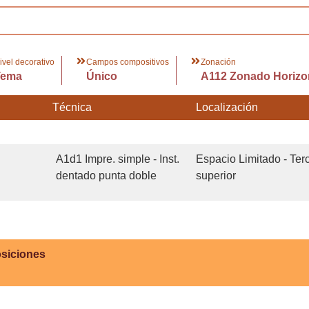
ivel decorativo
Campos compositivos
Zonación
Tema
Único
A112 Zonado Horizon
Técnica
Localización
A1d1 Impre. simple - Inst.
Espacio Limitado - Ter
dentado punta doble
superior
siciones