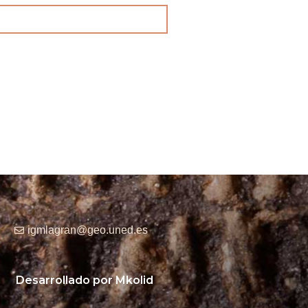
igmlagran@geo.uned.es
Desarrollado por Mkolid