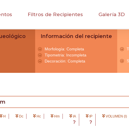
entos
Filtros de Recipientes
Galería 3D
ueológico
Información del recipiente
Morfología: Completa
T
Tipometria: Incompleta
S
Decoración: Completa
cm
H
Dc
Hc
Hm
IA
IP
VOLUMEN (l)
?
?