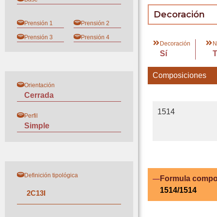
Decoración
Prensión 1
Prensión 2
Prensión 3
Prensión 4
Decoración
N
Sí
Composiciones
Orientación
Cerrada
1514
Perfil
Simple
Definición tipológica
Formula compo
1514/1514
2
C
13
I