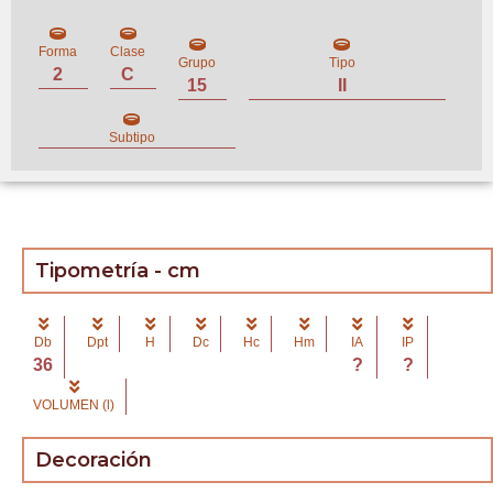
Forma
Clase
Grupo
Tipo
2
C
15
II
Subtipo
Tipometría - cm
Db
Dpt
H
Dc
Hc
Hm
IA
IP
36
?
?
VOLUMEN (l)
Decoración