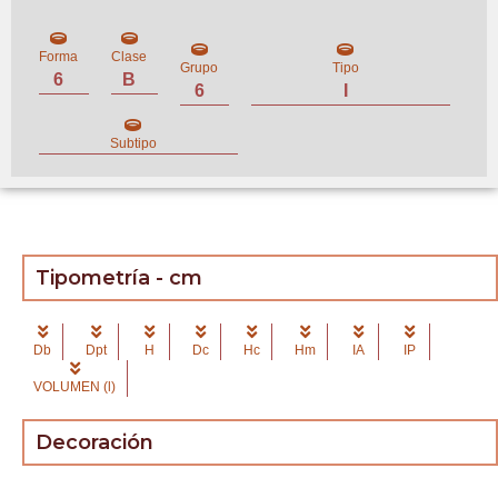
Forma
Clase
Grupo
Tipo
6
B
6
I
Subtipo
Tipometría - cm
Db
Dpt
H
Dc
Hc
Hm
IA
IP
VOLUMEN (l)
Decoración