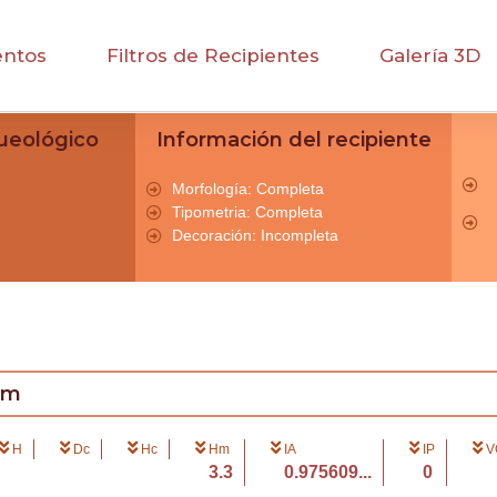
entos
Filtros de Recipientes
Galería 3D
ueológico
Información del recipiente
Morfología: Completa
Tipometria: Completa
Decoración: Incompleta
cm
H
Dc
Hc
Hm
IA
IP
V
3.3
0.975609...
0