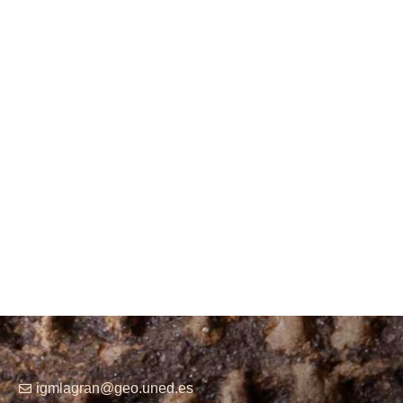
igmlagran@geo.uned.es