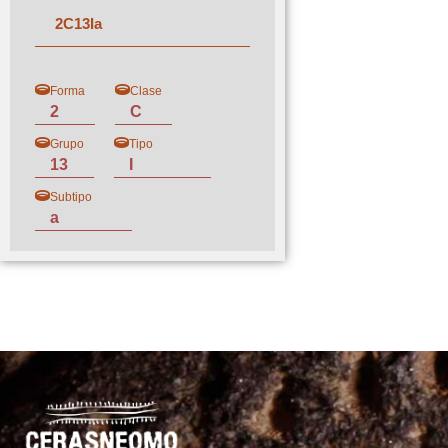
2
C
13
I
a
Forma
Clase
2
C
Grupo
Tipo
13
I
Subtipo
a