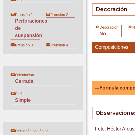
Base
Decoración
Prensión 1
Prensión 2
Perforaciones
Decoración
N
de
No
suspensión
Prensión 3
Prensión 4
Composiciones
Orientación
Cerrada
Formula compo
Perfil
Simple
Observacione
Foto: Héctor Arcus
Definición tipológica