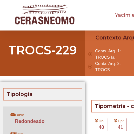
Yacimi
Contexto Arq
TROCS-229
Contx. Arq. 1:
TROCS Ia
Contx. Arq. 2:
TROCS
Tipología
Tipometría - 
Labio
Redondeado
Db
Dpt
40
41