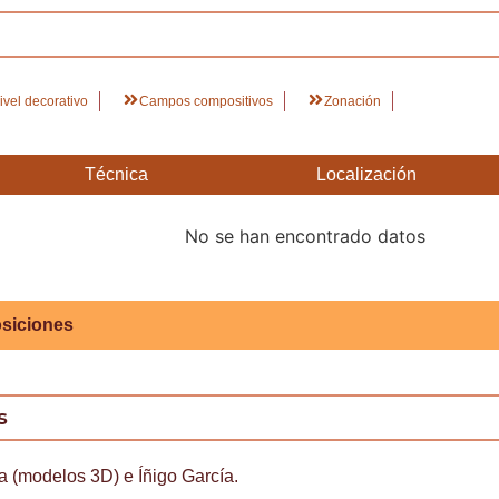
ivel decorativo
Campos compositivos
Zonación
Técnica
Localización
No se han encontrado datos
siciones
s
a (modelos 3D) e Íñigo García.