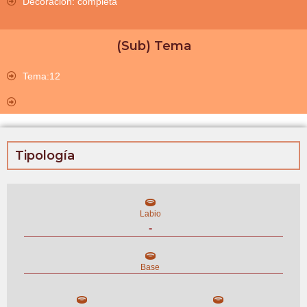
Decoración: completa
(Sub) Tema
Tema:12
Tipología
Labio
-
Base