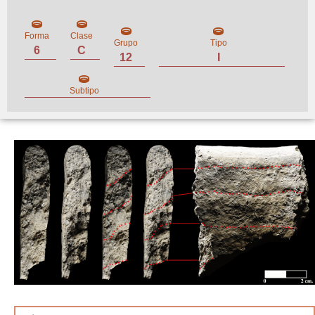
Forma
Clase
Grupo
Tipo
6
C
12
I
Subtipo