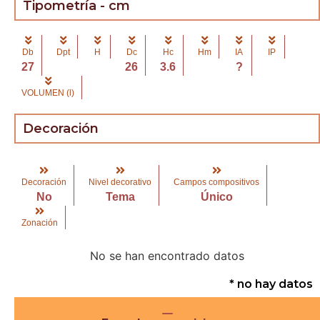
Tipometría - cm
Db
Dpt
H
Dc
Hc
Hm
IA
IP
27
26
3.6
?
VOLUMEN (l)
Decoración
Decoración
Nivel decorativo
Campos compositivos
No
Tema
Único
Zonación
No se han encontrado datos
* no hay datos