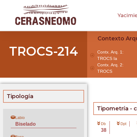
Yacimi
Contexto Arq
TROCS-214
Contx. Arq. 1:
TROCS Ia
Contx. Arq. 2:
TROCS
Tipología
Tipometría - 
Labio
Biselado
Db
Dpt
38