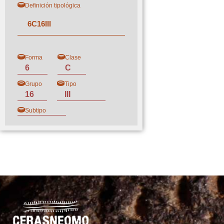
Definición tipológica
6
C
16
III
Forma
Clase
6
C
Grupo
Tipo
16
III
Subtipo