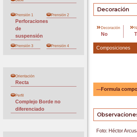
Base
Decoración
Prensión 1
Prensión 2
Perforaciones
Decoración
N
de
No
suspensión
Prensión 3
Prensión 4
Composiciones
Orientación
Recta
Formula compo
Perfil
Complejo Borde no
diferenciado
Observacione
Foto: Héctor Arcus