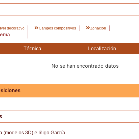
ivel decorativo
Campos compositivos
Zonación
Tema
Técnica
Localización
No se han encontrado datos
siciones
s
a (modelos 3D) e Íñigo García.