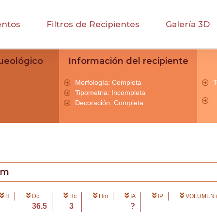
entos
Filtros de Recipientes
Galería 3D
ueológico
Información del recipiente
Morfología: Completa
T
Tipometria: Incompleta
Decoración: Completa
cm
H
Dc
Hc
Hm
IA
IP
VOLUMEN (
36.5
3
?