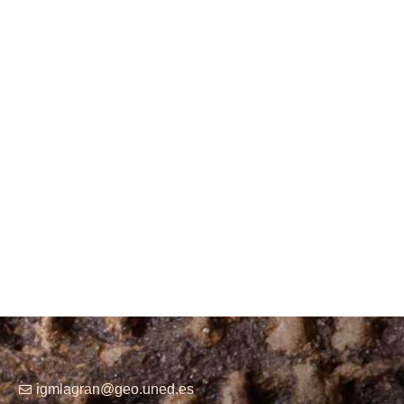
igmlagran@geo.uned.es