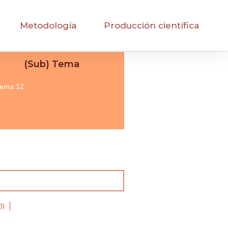
Metodología
Producción científica
(Sub) Tema
ema:12
l)