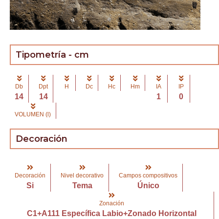
Tipometría - cm
Db
Dpt
H
Dc
Hc
Hm
IA
IP
14
14
1
0
VOLUMEN (l)
Decoración
Decoración
Nivel decorativo
Campos compositivos
Si
Tema
Único
Zonación
C1+A111 Específica Labio+Zonado Horizontal