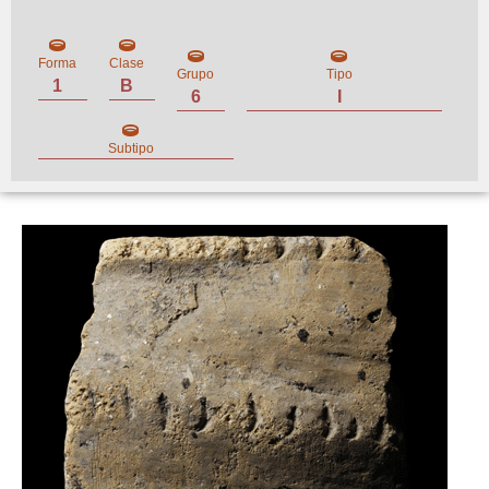
Forma
Clase
Grupo
Tipo
1
B
6
I
Subtipo