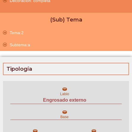
Decoración: completa
(Sub) Tema
Tema:2
Subtema:a
Tipología
Labio
Engrosado externo
Base