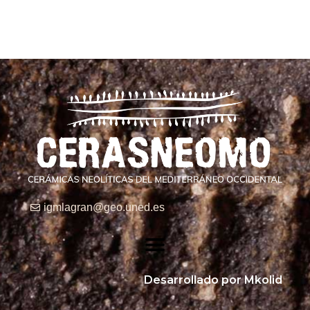
igmlagran@geo.uned.es
Desarrollado por Mkolid