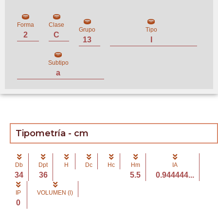
Forma
Clase
Grupo
Tipo
2
C
13
I
Subtipo
a
Tipometría - cm
Db
Dpt
H
Dc
Hc
Hm
IA
34
36
5.5
0.944444...
IP
VOLUMEN (l)
0