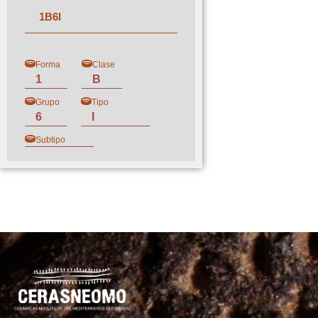
1
B
6
I
Forma
Clase
1
B
Grupo
Tipo
6
I
Subtipo