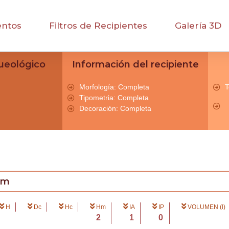
entos
Filtros de Recipientes
Galería 3D
ueológico
Información del recipiente
Morfología: Completa
T
Tipometria: Completa
Decoración: Completa
cm
H
Dc
Hc
Hm
IA
IP
VOLUMEN (l)
2
1
0