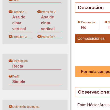
Base
Decoración
Prensión 1
Prensión 2
Asa de
Asa de
Decoración
N
cinta
cinta
No
vertical
vertical
Prensión 3
Prensión 4
Composiciones
Orientación
Recta
Formula compo
Perfil
Simple
Observacione
Foto: Héctor Arcus
Definición tipológica