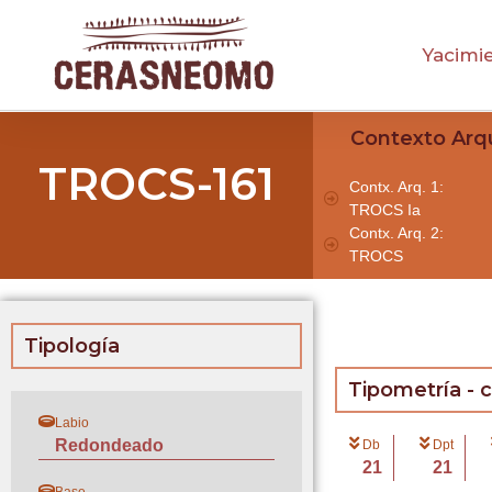
Yacimi
Contexto Arq
TROCS-161
Contx. Arq. 1:
TROCS Ia
Contx. Arq. 2:
TROCS
Tipología
Tipometría - 
Labio
Redondeado
Db
Dpt
21
21