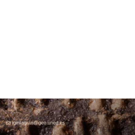
igmlagran@geo.uned.es