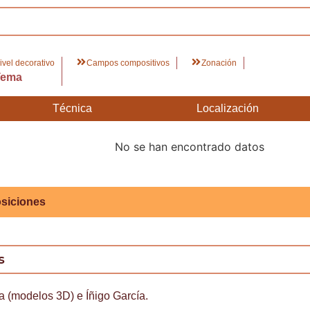
ivel decorativo
Campos compositivos
Zonación
Tema
Técnica
Localización
No se han encontrado datos
siciones
s
a (modelos 3D) e Íñigo García.