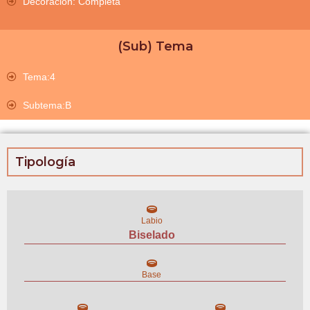
Decoración: Completa
(Sub) Tema
Tema:4
Subtema:B
Tipología
Labio
Biselado
Base