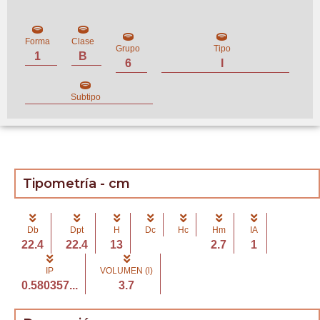
Forma
Clase
Grupo
Tipo
1
B
6
I
Subtipo
Tipometría - cm
Db
Dpt
H
Dc
Hc
Hm
IA
22.4
22.4
13
2.7
1
IP
VOLUMEN (l)
0.580357...
3.7