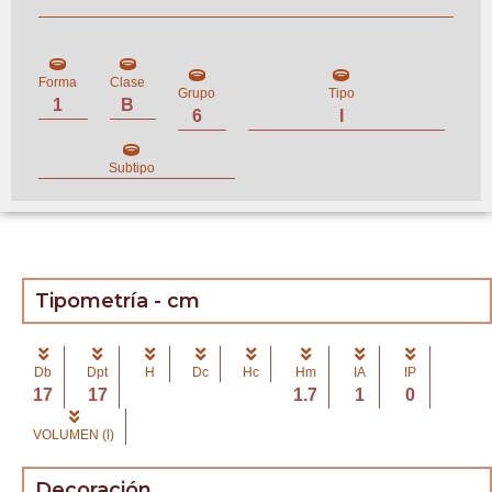
Forma
Clase
Grupo
Tipo
1
B
6
I
Subtipo
Tipometría - cm
Db
Dpt
H
Dc
Hc
Hm
IA
IP
17
17
1.7
1
0
VOLUMEN (l)
Decoración