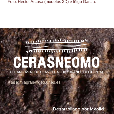
Foto: Héctor Arcusa (modelos 3D) e Íñigo García.
igmlagran@geo.uned.es
Desarrollado por Mkolid