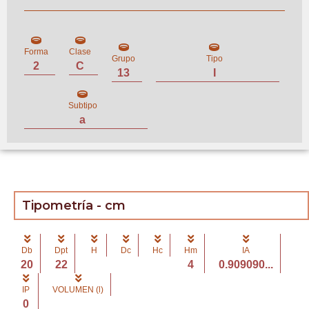
Forma
Clase
Grupo
Tipo
2
C
13
I
Subtipo
a
Tipometría - cm
Db
Dpt
H
Dc
Hc
Hm
IA
20
22
4
0.909090...
IP
VOLUMEN (l)
0