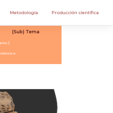
Metodología
Producción científica
(Sub) Tema
ema:2
ubtema:a