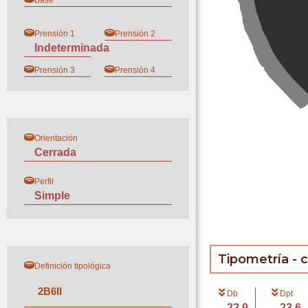
Base
Prensión 1
Prensión 2
Indeterminada
Prensión 3
Prensión 4
Orientación
Cerrada
Perfil
Simple
Tipometría - 
Definición tipológica
2
B
6
II
Db
Dpt
22.9
23.6