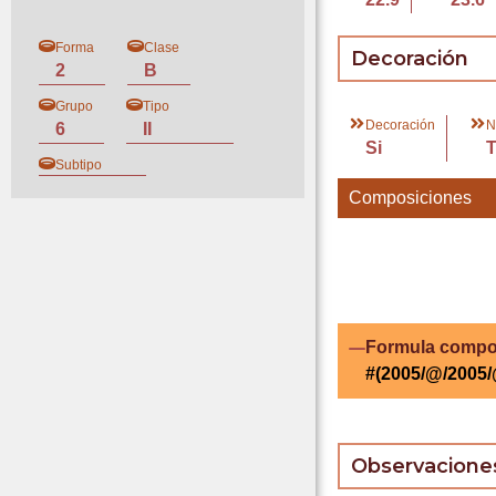
Forma
Clase
Decoración
2
B
Grupo
Tipo
Decoración
N
6
II
Si
Subtipo
Composiciones
Formula compo
#(2005/@/2005
Observacione