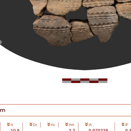
cm
H
Dc
Hc
Hm
IA
IP
10.8
2.3
0.970338...
0.