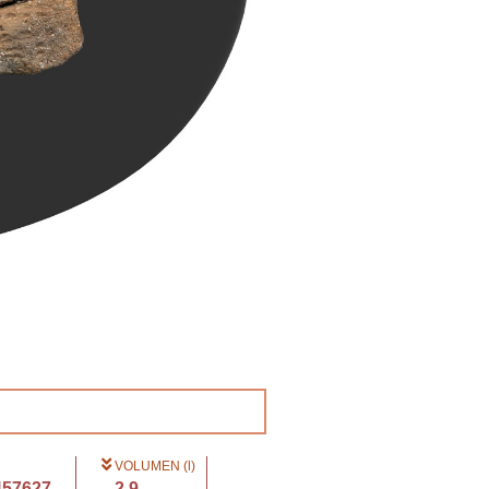
VOLUMEN (l)
457627...
2.9