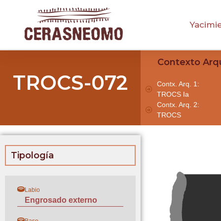
Yacimi
Contexto Arq
TROCS-072
Contx. Arq. 1:
TROCS Ia
Contx. Arq. 2:
TROCS
Tipología
Labio
Engrosado externo