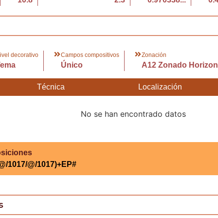
ivel decorativo
Campos compositivos
Zonación
Tema
Único
A12 Zonado Horizont
Técnica
Localización
No se han encontrado datos
siciones
/@/1017/@/1017)+EP#
s