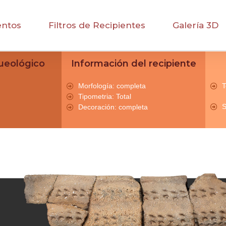
entos
Filtros de Recipientes
Galería 3D
ueológico
Información del recipiente
Morfología: completa
T
Tipometria: Total
S
Decoración: completa