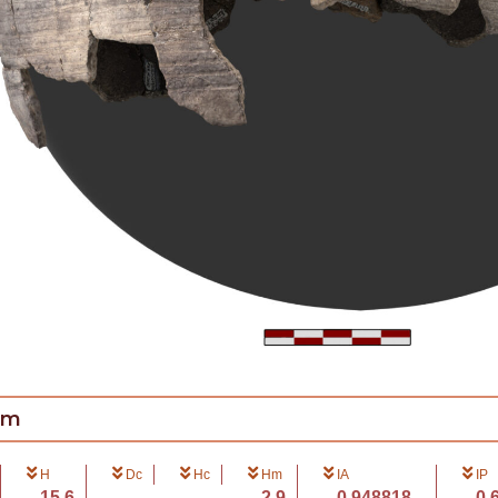
cm
H
Dc
Hc
Hm
IA
IP
15.6
2.9
0.948818...
0.