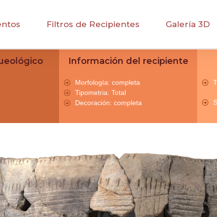
entos
Filtros de Recipientes
Galería 3D
ueológico
Información del recipiente
Morfología: completa
T
Tipometria: Total
S
Decoración: completa