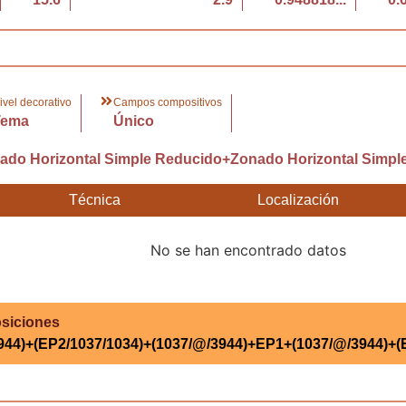
ivel decorativo
Campos compositivos
Tema
Único
do Horizontal Simple Reducido+Zonado Horizontal Simpl
Técnica
Localización
No se han encontrado datos
siciones
44)+(EP2/1037/1034)+(1037/@/3944)+EP1+(1037/@/3944)+(E