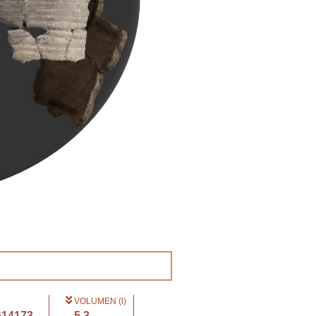
VOLUMEN (l)
614173...
5.3