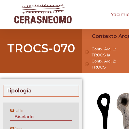
Yacimi
Contexto Arq
TROCS-070
Contx. Arq. 1:
TROCS Ia
Contx. Arq. 2:
TROCS
Tipología
Labio
Biselado