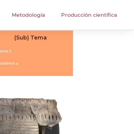
Metodología
Producción científica
(Sub) Tema
ema:1
ubtema:a