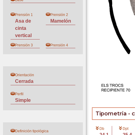
Base
Prensión 1
Prensión 2
Asa de
Mamelón
cinta
vertical
Prensión 3
Prensión 4
Orientación
Cerrada
Perfil
Simple
Tipometría - 
Db
Dpt
Definición tipológica
24.1
25.4