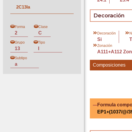
2
C
13
I
a
Decoración
Forma
Clase
2
C
Decoración
N
Si
Grupo
Tipo
Zonación
13
I
A111+A112 Zona
Subtipo
a
Composiciones
Formula compo
EP1+(1037/@/39