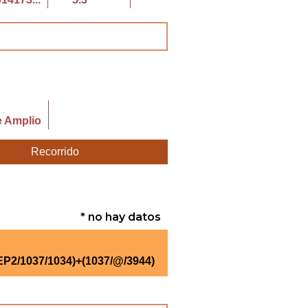
e Amplio
Recorrido
* no hay datos
P2/1037/1034)+(1037/@/3944)