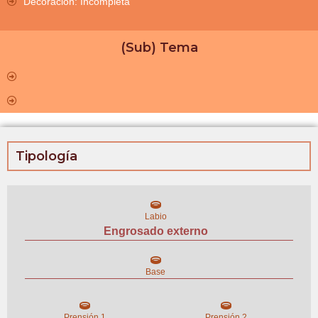
Decoración: Incompleta
(Sub) Tema
Tipología
Labio
Engrosado externo
Base
Prensión 1
Prensión 2