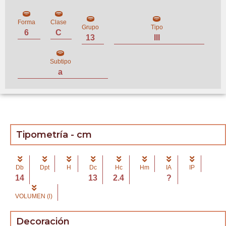
Forma
Clase
Grupo
Tipo
6
C
13
III
Subtipo
a
Tipometría - cm
Db
Dpt
H
Dc
Hc
Hm
IA
IP
14
13
2.4
?
VOLUMEN (l)
Decoración