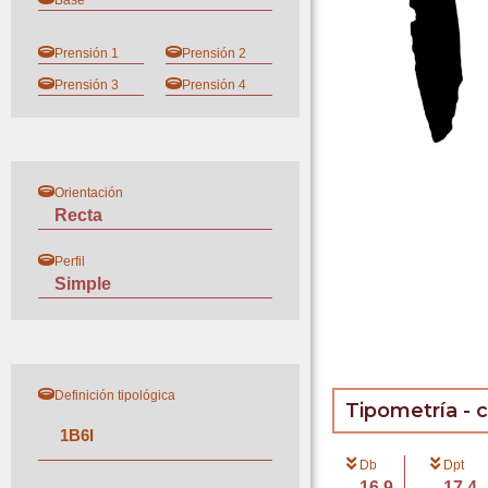
Base
Prensión 1
Prensión 2
Prensión 3
Prensión 4
Orientación
Recta
Perfil
Simple
Definición tipológica
Tipometría - 
1
B
6
I
Db
Dpt
16.9
17.4