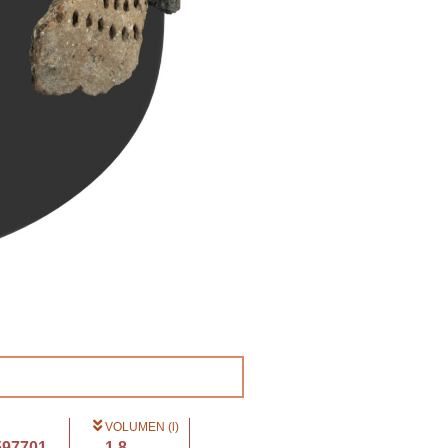
VOLUMEN (l)
597701...
1.8