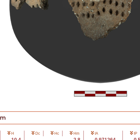
cm
H
Dc
Hc
Hm
IA
IP
10.4
2.8
0.971264...
0.