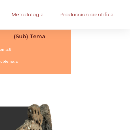
Metodología
Producción científica
(Sub) Tema
ema:8
ubtema:a