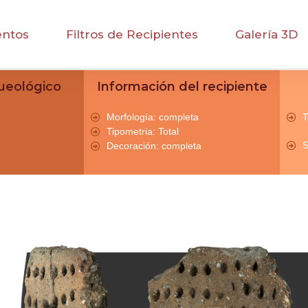
entos
Filtros de Recipientes
Galería 3D
ueológico
Información del recipiente
Morfología: completa
T
Tipometria: Total
S
Decoración: completa