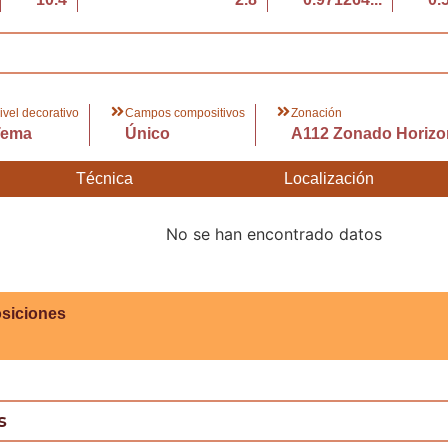
ivel decorativo
Campos compositivos
Zonación
Tema
Único
A112 Zonado Horizon
Técnica
Localización
No se han encontrado datos
siciones
s