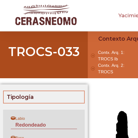
Yacimi
Contexto Arq
TROCS-033
Contx. Arq. 1:
TROCS Ib
Contx. Arq. 2:
TROCS
Tipología
Labio
Redondeado