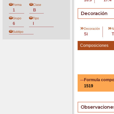
Forma
Clase
1
B
Decoración
Grupo
Tipo
6
I
Decoración
N
Subtipo
Si
Composiciones
Formula compo
1519
Observacione