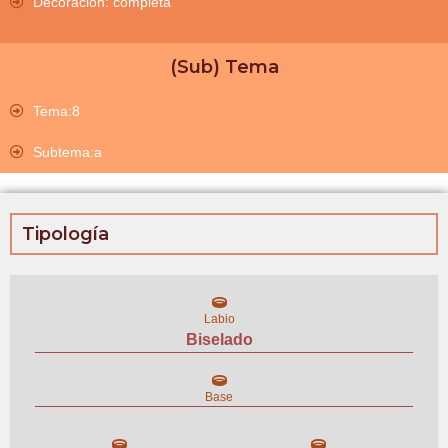
Decoración: completa
(Sub) Tema
Tema:8
Subtema:a
Tipología
Labio
Biselado
Base