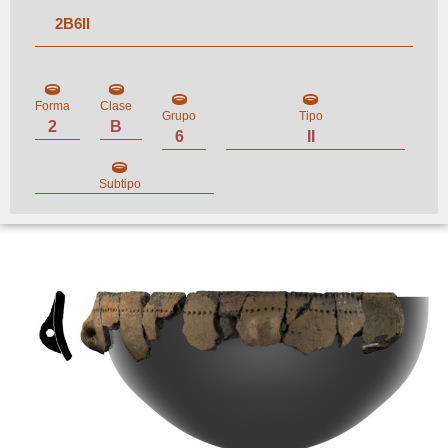
2
B
6
II
Forma
Clase
Grupo
Tipo
2
B
6
II
Subtipo