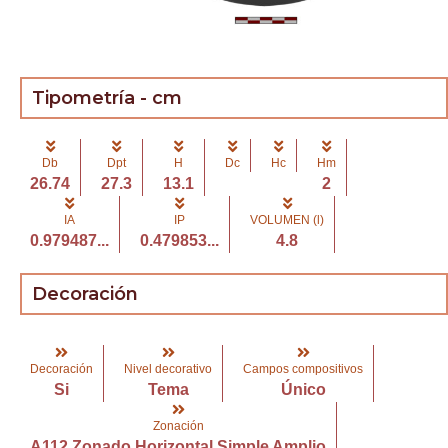
Tipometría - cm
Db
Dpt
H
Dc
Hc
Hm
26.74
27.3
13.1
2
IA
IP
VOLUMEN (l)
0.979487...
0.479853...
4.8
Decoración
Decoración
Nivel decorativo
Campos compositivos
Si
Tema
Único
Zonación
A112 Zonado Horizontal Simple Amplio