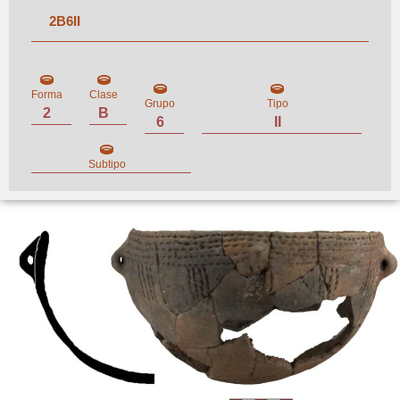
2
B
6
II
Forma
Clase
Grupo
Tipo
2
B
6
II
Subtipo