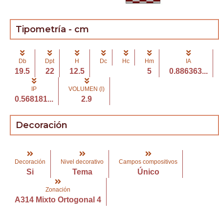
Tipometría - cm
Db
Dpt
H
Dc
Hc
Hm
IA
19.5
22
12.5
5
0.886363...
IP
VOLUMEN (l)
0.568181...
2.9
Decoración
Decoración
Nivel decorativo
Campos compositivos
Si
Tema
Único
Zonación
A314 Mixto Ortogonal 4