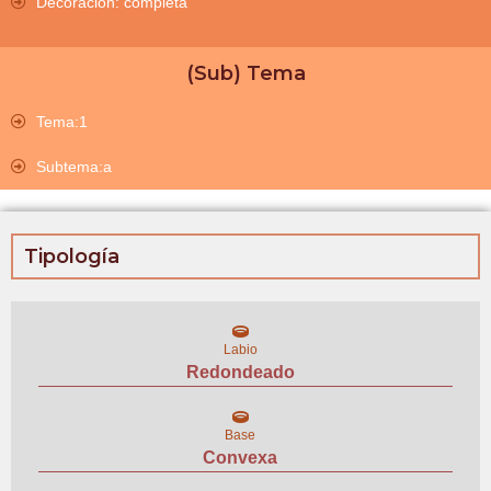
Decoración: completa
(Sub) Tema
Tema:1
Subtema:a
Tipología
Labio
Redondeado
Base
Convexa