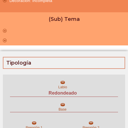
Decoración: Incompleta
(Sub) Tema
Tipología
Labio
Redondeado
Base
Prensión 1
Prensión 2