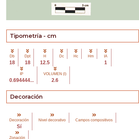
Tipometría - cm
Db
Dpt
H
Dc
Hc
Hm
IA
18
18
12.5
1
IP
VOLUMEN (l)
0.694444...
2.6
Decoración
Decoración
Nivel decorativo
Campos compositivos
Sí
Zonación