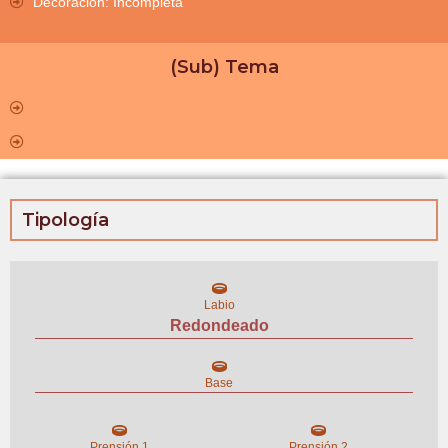
Decoración: Incompleta
(Sub) Tema
Tipología
Labio
Redondeado
Base
Prensión 1
Prensión 2