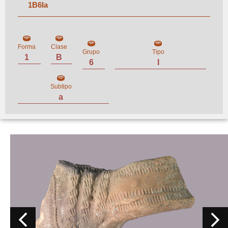
1
B
6
I
a
Forma
Clase
Grupo
Tipo
1
B
6
I
Subtipo
a