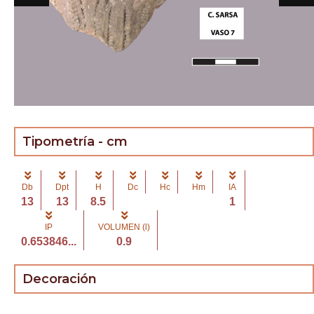
Tipometría - cm
Db
Dpt
H
Dc
Hc
Hm
IA
13
13
8.5
1
IP
VOLUMEN (l)
0.653846...
0.9
Decoración