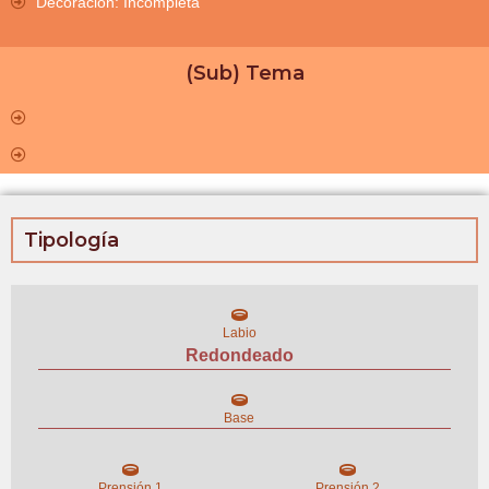
Decoración: Incompleta
(Sub) Tema
Tipología
Labio
Redondeado
Base
Prensión 1
Prensión 2