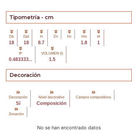
Tipometría - cm
Db
Dpt
H
Dc
Hc
Hm
IA
18
18
8.7
1.8
1
IP
VOLUMEN (l)
0.483333...
1.5
Decoración
Decoración
Nivel decorativo
Campos compositivos
Sí
Composición
Zonación
No se han encontrado datos