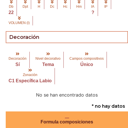
Db
Dpt
H
Dc
Hc
Hm
IA
IP
22
?
VOLUMEN (l)
Decoración
Decoración
Nivel decorativo
Campos compositivos
Sí
Tema
Único
Zonación
C1 Específica Labio
No se han encontrado datos
* no hay datos
Formula composiciones