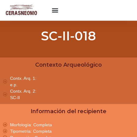
SC-II-018
Contexto Arqueológico
Contx. Arq. 1:
e.p.
Contx. Arq. 2:
SC-II
Información del recipiente
Morfología: Completa
Tipometria: Completa