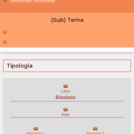
Decoración: Incompleta
(Sub) Tema
Tipología
Labio
Biselado
Base
Prensión 1
Prensión 2