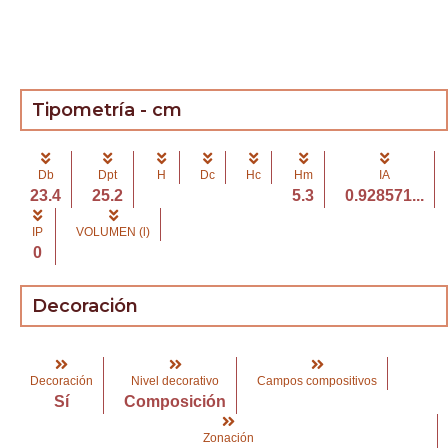
Tipometría - cm
Db
Dpt
H
Dc
Hc
Hm
IA
23.4
25.2
5.3
0.928571...
IP
VOLUMEN (l)
0
Decoración
Decoración
Nivel decorativo
Campos compositivos
Sí
Composición
Zonación