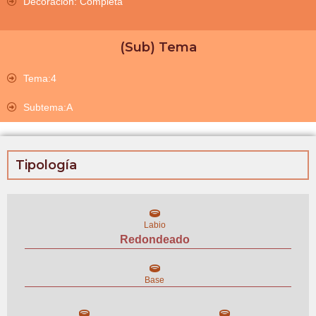
Decoración: Completa
(Sub) Tema
Tema:4
Subtema:A
Tipología
Labio
Redondeado
Base