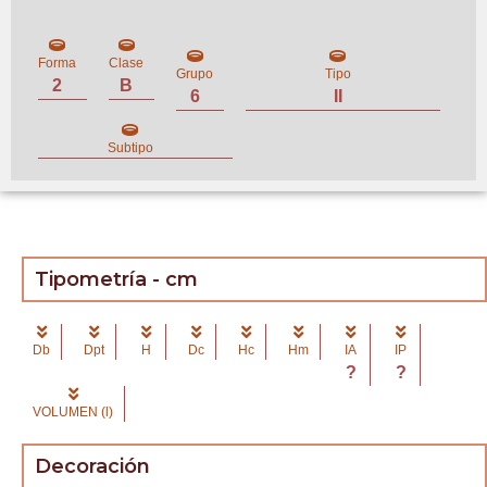
Forma
Clase
Grupo
Tipo
2
B
6
II
Subtipo
Tipometría - cm
Db
Dpt
H
Dc
Hc
Hm
IA
IP
?
?
VOLUMEN (l)
Decoración