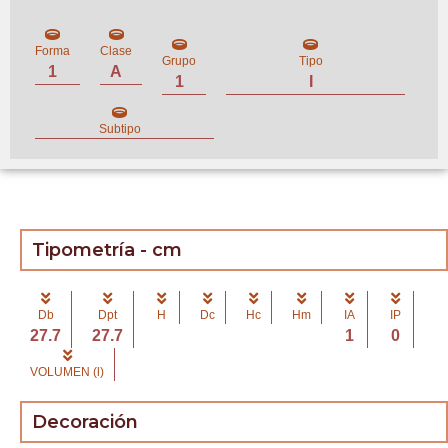
Forma
Clase
Grupo
Tipo
1
A
1
I
Subtipo
Tipometría - cm
Db
Dpt
H
Dc
Hc
Hm
IA
IP
27.7
27.7
1
0
VOLUMEN (l)
Decoración