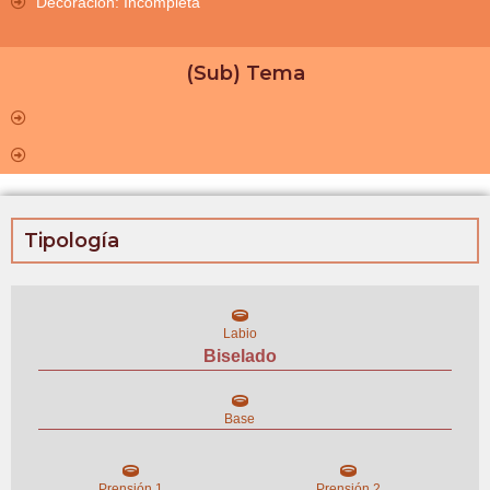
Decoración: Incompleta
(Sub) Tema
Tipología
Labio
Biselado
Base
Prensión 1
Prensión 2