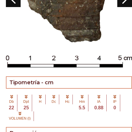
Tipometría - cm
Db
Dpt
H
Dc
Hc
Hm
IA
IP
22
25
5.5
0.88
0
VOLUMEN (l)