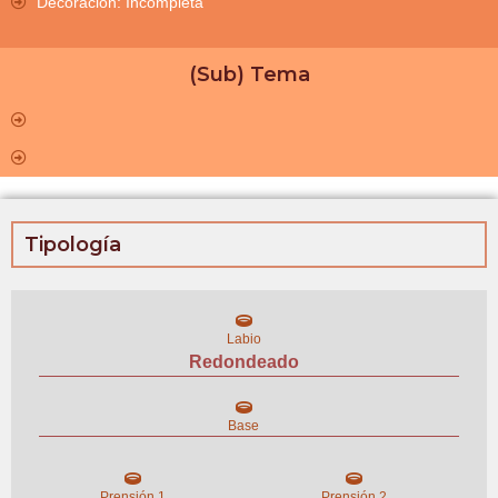
Decoración: Incompleta
(Sub) Tema
Tipología
Labio
Redondeado
Base
Prensión 1
Prensión 2