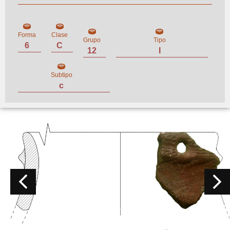
Forma
Clase
Grupo
Tipo
6
C
12
I
Subtipo
c