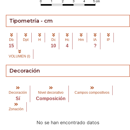
Tipometría - cm
Db
Dpt
H
Dc
Hc
Hm
IA
IP
15
10
4
?
VOLUMEN (l)
Decoración
Decoración
Nivel decorativo
Campos compositivos
Sí
Composición
Zonación
No se han encontrado datos