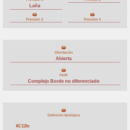
Laña
Prensión 3
Prensión 4
Orientación
Abierta
Perfil
Complejo Borde no diferenciado
Definición tipológica
6
C
12
I
c