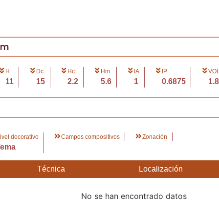
cm
H
Dc
Hc
Hm
IA
IP
VOL
11
15
2.2
5.6
1
0.6875
1.8
ivel decorativo
Campos compositivos
Zonación
Tema
Técnica
Localización
No se han encontrado datos