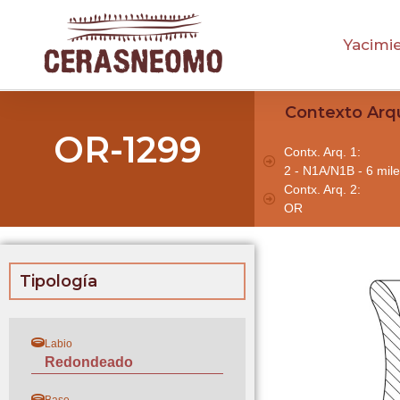
Yacimi
Contexto Arq
OR-1299
Contx. Arq. 1:
2 - N1A/N1B - 6 mile
Contx. Arq. 2:
OR
Tipología
Labio
Redondeado