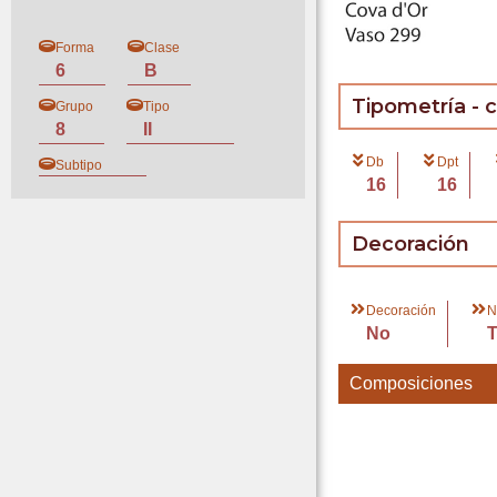
Forma
Clase
6
B
Tipometría - 
Grupo
Tipo
8
II
Db
Dpt
Subtipo
16
16
Decoración
Decoración
N
No
Composiciones