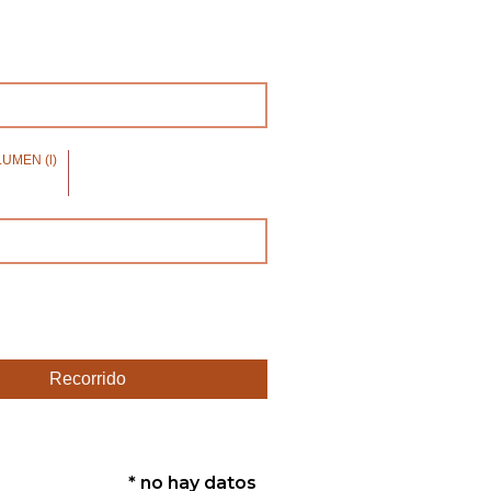
UMEN (l)
Recorrido
* no hay datos