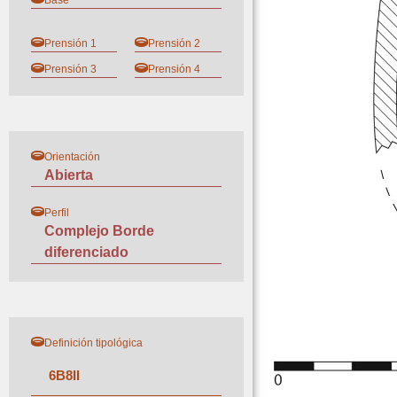
Base
Prensión 1
Prensión 2
Prensión 3
Prensión 4
Orientación
Abierta
Perfil
Complejo Borde
diferenciado
Definición tipológica
6
B
8
II