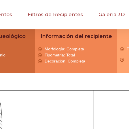
entos
Filtros de Recipientes
Galería 3D
ueológico
Información del recipiente
Morfología: Completa
T
nio
Tipometria: Total
Decoración: Completa