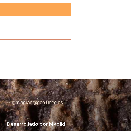
igmlagran@geo.uned.es
Desarrollado por Mkolid