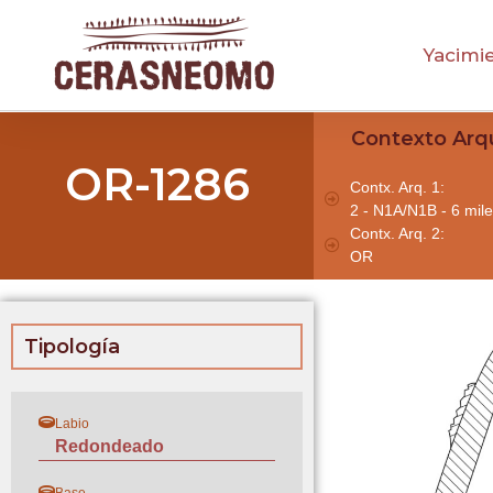
Yacimi
Contexto Arq
OR-1286
Contx. Arq. 1:
2 - N1A/N1B - 6 mile
Contx. Arq. 2:
OR
Tipología
Labio
Redondeado