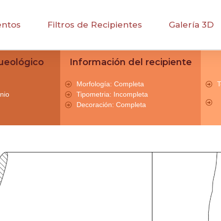
entos
Filtros de Recipientes
Galería 3D
ueológico
Información del recipiente
Morfología: Completa
T
nio
Tipometria: Incompleta
Decoración: Completa