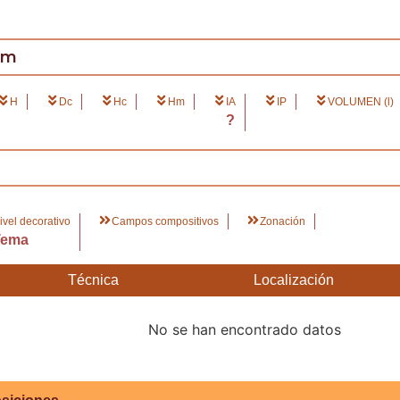
cm
H
Dc
Hc
Hm
IA
IP
VOLUMEN (l)
?
ivel decorativo
Campos compositivos
Zonación
Tema
Técnica
Localización
No se han encontrado datos