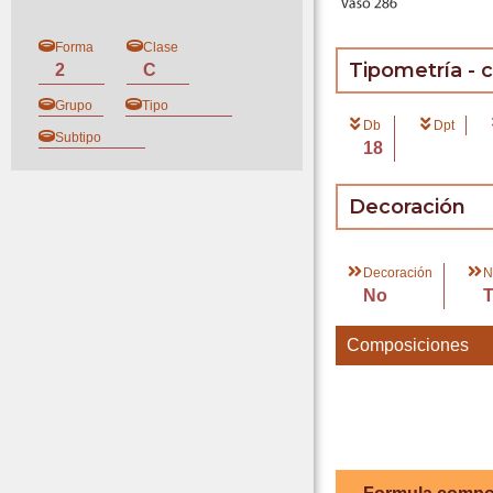
Forma
Clase
Tipometría - 
2
C
Grupo
Tipo
Db
Dpt
Subtipo
18
Decoración
Decoración
N
No
Composiciones