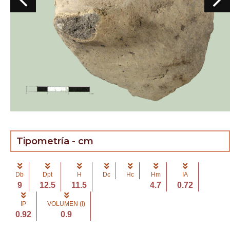
Tipometría - cm
Db
Dpt
H
Dc
Hc
Hm
IA
9
12.5
11.5
4.7
0.72
IP
VOLUMEN (l)
0.92
0.9