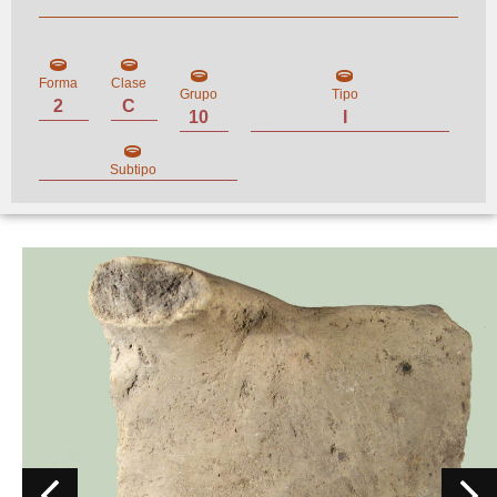
Forma
Clase
Grupo
Tipo
2
C
10
I
Subtipo