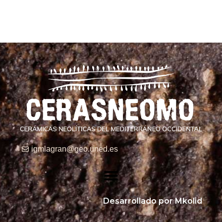
igmlagran@geo.uned.es
Desarrollado por Mkolid