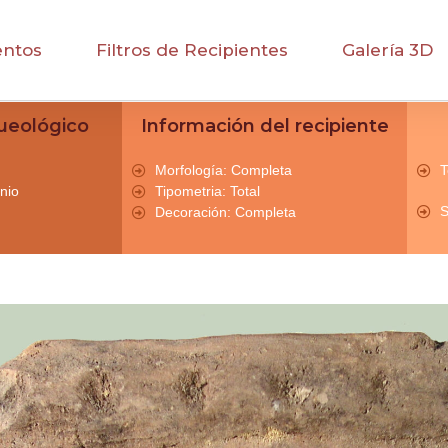
entos
Filtros de Recipientes
Galería 3D
ueológico
Información del recipiente
Morfología: Completa
T
nio
Tipometria: Total
S
Decoración: Completa