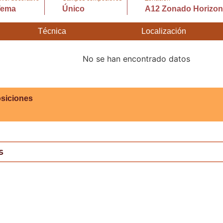
Tema
Único
A12 Zonado Horizont
Técnica
Localización
No se han encontrado datos
siciones
s