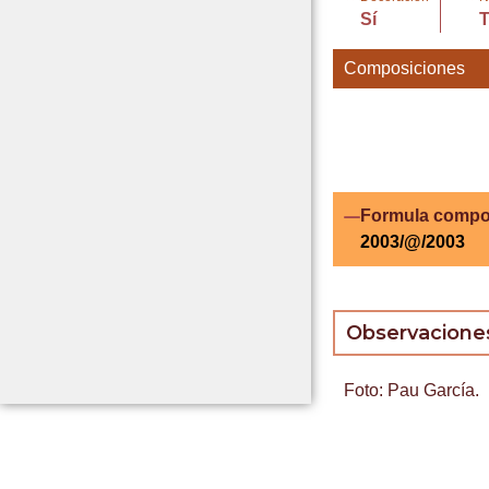
Sí
Composiciones
Formula compo
2003/@/2003
Observacione
Foto: Pau García.