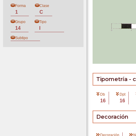
Forma
Clase
1
C
Grupo
Tipo
14
I
Subtipo
Tipometría - 
Db
Dpt
16
16
Decoración
Decoración
N