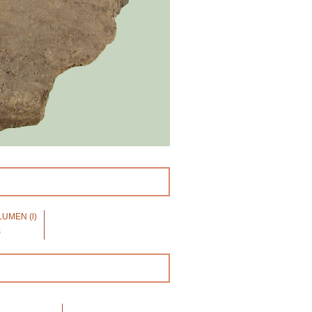
UMEN (l)
8