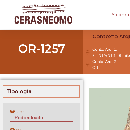
Yacimi
Contexto Arq
OR-1257
Contx. Arq. 1:
2 - N1A/N1B - 6 mile
Contx. Arq. 2:
OR
Tipología
Labio
Redondeado