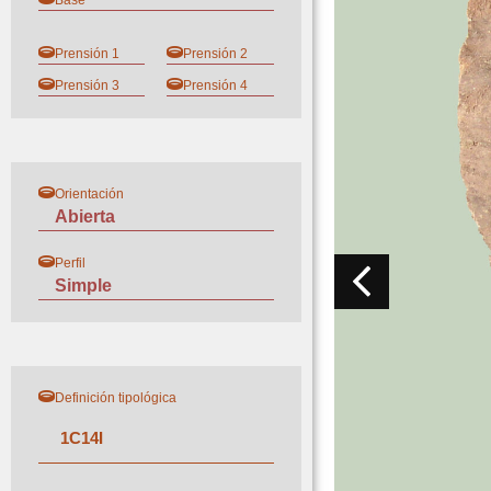
Base
Prensión 1
Prensión 2
Prensión 3
Prensión 4
Orientación
Abierta
Perfil
Simple
Definición tipológica
1
C
14
I