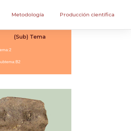
Metodología
Producción científica
(Sub) Tema
ema:2
ubtema:B2