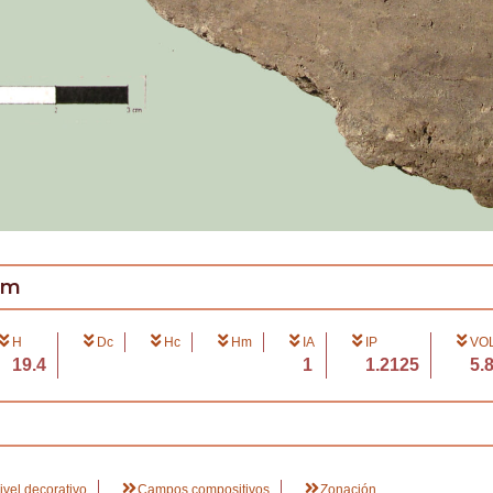
cm
H
Dc
Hc
Hm
IA
IP
VOL
19.4
1
1.2125
5.
ivel decorativo
Campos compositivos
Zonación