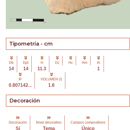
Tipometría - cm
Db
Dpt
H
Dc
Hc
Hm
IA
14
14
11.3
1
IP
VOLUMEN (l)
0.807142...
1.6
Decoración
Decoración
Nivel decorativo
Campos compositivos
Sí
Tema
Único