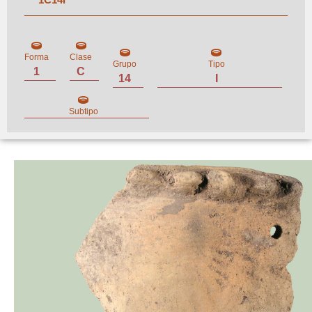
Forma
Clase
Grupo
Tipo
1
C
14
I
Subtipo