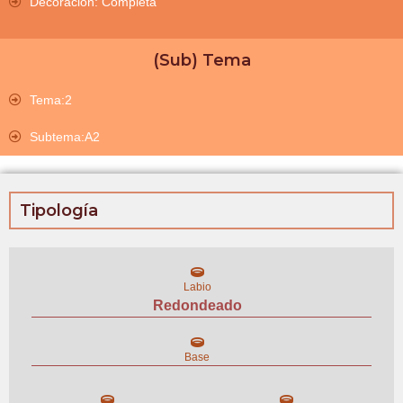
Decoración: Completa
(Sub) Tema
Tema:2
Subtema:A2
Tipología
Labio
Redondeado
Base