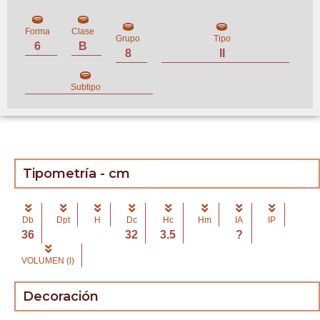
Forma
Clase
Grupo
Tipo
6
B
8
II
Subtipo
Tipometría - cm
Db
Dpt
H
Dc
Hc
Hm
IA
IP
36
32
3.5
?
VOLUMEN (l)
Decoración