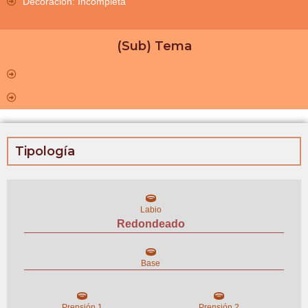
Decoración: Incompleta
(Sub) Tema
Tipología
Labio
Redondeado
Base
Prensión 1
Prensión 2