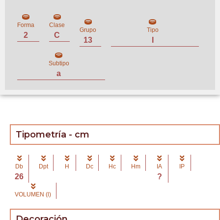
Forma
Clase
Grupo
Tipo
2
C
13
I
Subtipo
a
Tipometría - cm
Db
Dpt
H
Dc
Hc
Hm
IA
IP
26
?
VOLUMEN (l)
Decoración