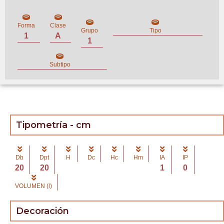
Forma
Clase
Grupo
Tipo
1
A
1
Subtipo
Tipometría - cm
Db
Dpt
H
Dc
Hc
Hm
IA
IP
20
20
1
0
VOLUMEN (l)
Decoración