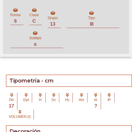
Forma
Clase
Grupo
Tipo
6
C
13
III
Subtipo
a
Tipometría - cm
Db
Dpt
H
Dc
Hc
Hm
IA
IP
17
?
VOLUMEN (l)
Decoración