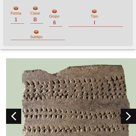
Forma
Clase
Grupo
Tipo
1
B
6
I
Subtipo