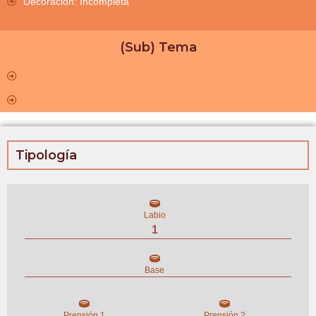
Decoración: Incompleta
(Sub) Tema
Tipología
Labio
1
Base
Prensión 1
Prensión 2