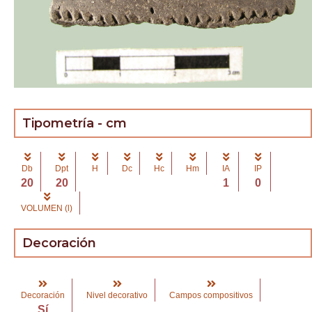
Tipometría - cm
Db
Dpt
H
Dc
Hc
Hm
IA
IP
20
20
1
0
VOLUMEN (l)
Decoración
Decoración
Nivel decorativo
Campos compositivos
Sí