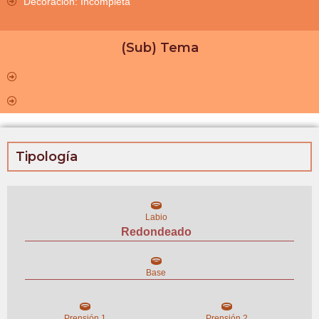
Decoración: Incompleta
(Sub) Tema
Tipología
Labio
Redondeado
Base
Prensión 1
Prensión 2