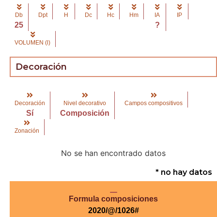
Db
Dpt
H
Dc
Hc
Hm
IA
IP
25
?
VOLUMEN (l)
Decoración
Decoración
Nivel decorativo
Campos compositivos
Sí
Composición
Zonación
No se han encontrado datos
* no hay datos
Formula composiciones
2020/@/1026#