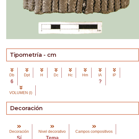
Tipometría - cm
Db
Dpt
H
Dc
Hc
Hm
IA
IP
6
?
VOLUMEN (l)
Decoración
Decoración
Nivel decorativo
Campos compositivos
Sí
Tema