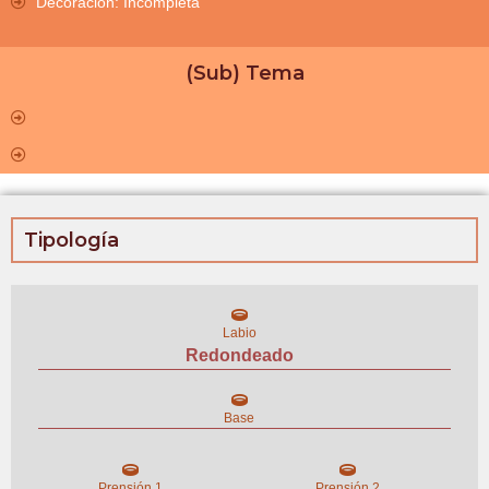
Decoración: Incompleta
(Sub) Tema
Tipología
Labio
Redondeado
Base
Prensión 1
Prensión 2