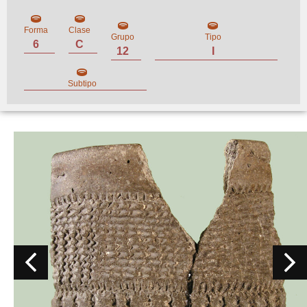
Forma
Clase
Grupo
Tipo
6
C
12
I
Subtipo