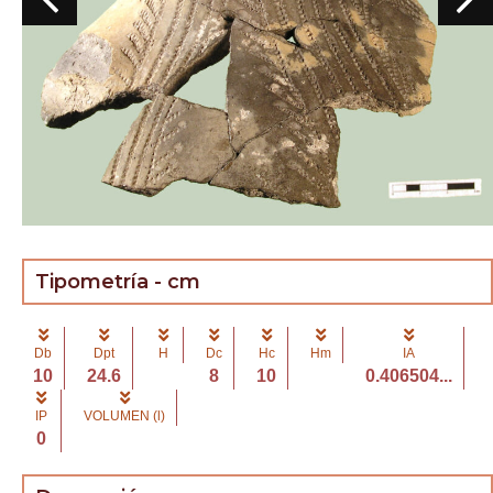
Tipometría - cm
Db
Dpt
H
Dc
Hc
Hm
IA
10
24.6
8
10
0.406504...
IP
VOLUMEN (l)
0