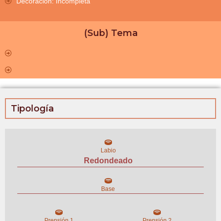
Decoración: Incompleta
(Sub) Tema
Tipología
Labio
Redondeado
Base
Prensión 1
Prensión 2