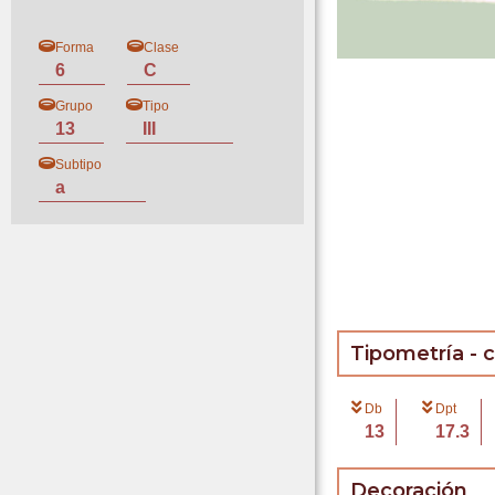
Forma
Clase
6
C
Grupo
Tipo
13
III
Subtipo
a
Tipometría - 
Db
Dpt
13
17.3
Decoración