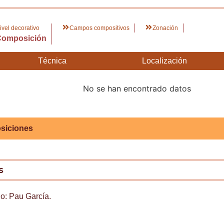
ivel decorativo
Campos compositivos
Zonación
Composición
Técnica
Localización
No se han encontrado datos
siciones
s
lo: Pau García.