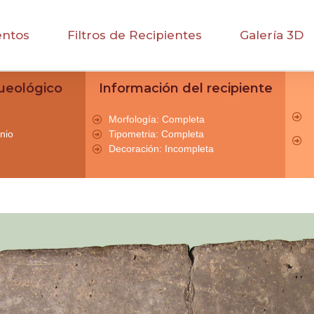
entos
Filtros de Recipientes
Galería 3D
ueológico
Información del recipiente
Morfología: Completa
nio
Tipometria: Completa
Decoración: Incompleta