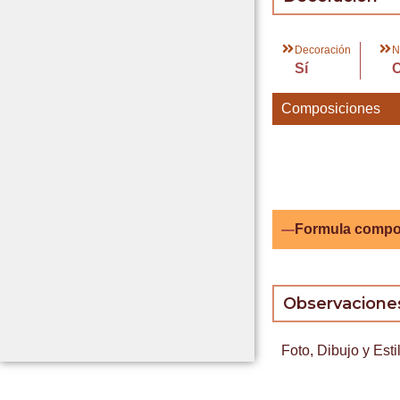
Decoración
N
Sí
Composiciones
Formula compo
Observacione
Foto, Dibujo y Esti