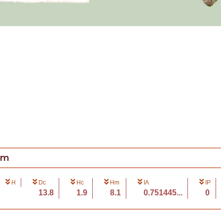
cm
H
Dc
Hc
Hm
IA
IP
13.8
1.9
8.1
0.751445...
0