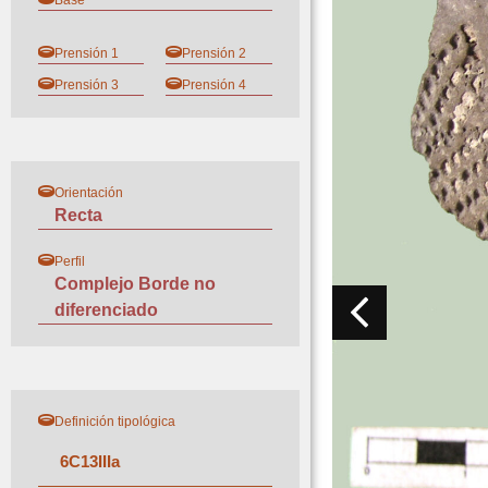
Base
Prensión 1
Prensión 2
Prensión 3
Prensión 4
Orientación
Recta
Perfil
Complejo Borde no
diferenciado
Definición tipológica
6
C
13
III
a