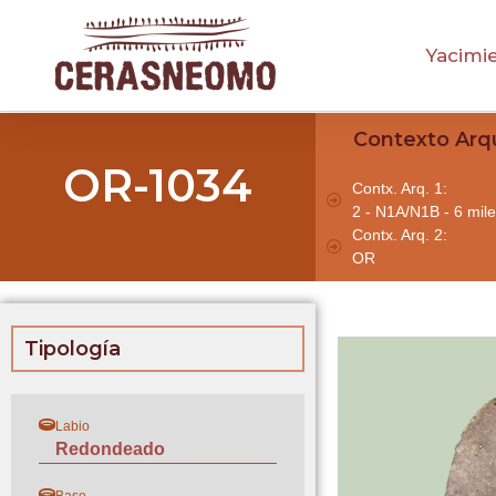
Yacimi
Contexto Arq
OR-1034
Contx. Arq. 1:
2 - N1A/N1B - 6 mile
Contx. Arq. 2:
OR
Tipología
Labio
Redondeado