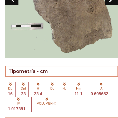
Tipometría - cm
Db
Dpt
H
Dc
Hc
Hm
IA
16
23
23.4
11.1
0.695652...
IP
VOLUMEN (l)
1.017391...