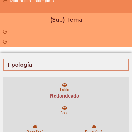
Decoración: Incompleta
(Sub) Tema
Tipología
Labio
Redondeado
Base
Prensión 1
Prensión 2