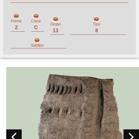
Forma
Clase
Grupo
Tipo
2
C
13
II
Subtipo