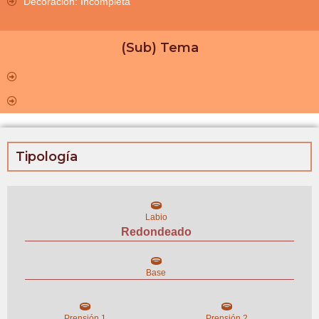
Decoración: Incompleta
(Sub) Tema
Tipología
Labio
Redondeado
Base
Prensión 1
Prensión 2