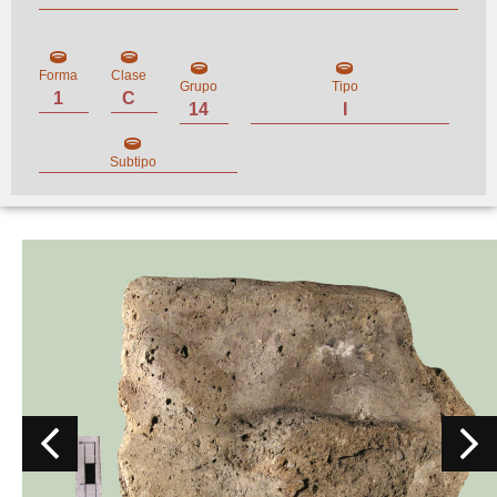
Forma
Clase
Grupo
Tipo
1
C
14
I
Subtipo