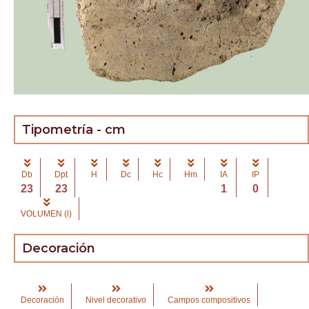
Tipometría - cm
Db
Dpt
H
Dc
Hc
Hm
IA
IP
23
23
1
0
VOLUMEN (l)
Decoración
Decoración
Nivel decorativo
Campos compositivos