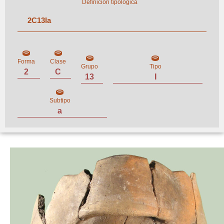
Definición tipológica
2
C
13
I
a
Forma
Clase
Grupo
Tipo
2
C
13
I
Subtipo
a