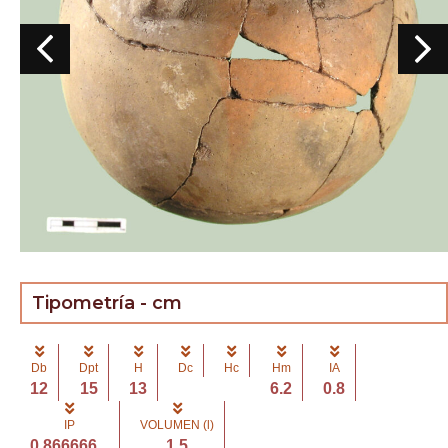
Tipometría - cm
Db
Dpt
H
Dc
Hc
Hm
IA
12
15
13
6.2
0.8
IP
VOLUMEN (l)
0.866666...
1.5