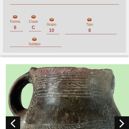
Forma
Clase
Grupo
Tipo
6
C
10
II
Subtipo