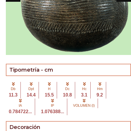
Tipometría - cm
Db
Dpt
H
Dc
Hc
Hm
11.3
14.4
15.5
10.8
3.1
9.2
IA
IP
VOLUMEN (l)
0.784722...
1.076388...
Decoración