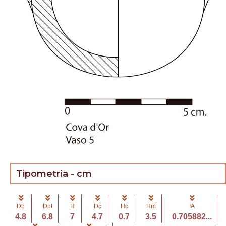
Tipometría - cm
Db
Dpt
H
Dc
Hc
Hm
IA
4.8
6.8
7
4.7
0.7
3.5
0.705882...