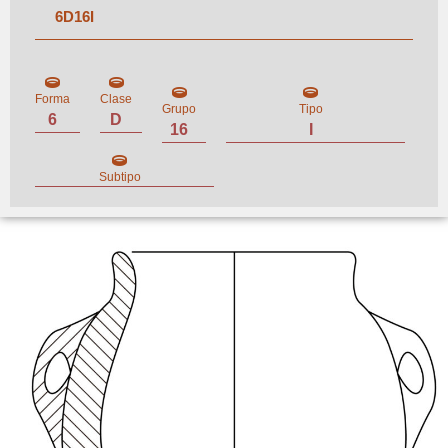
6
D
16
I
Forma
Clase
Grupo
Tipo
6
D
16
I
Subtipo