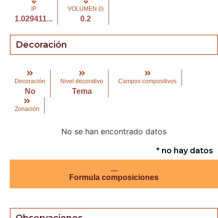
IP
VOLUMEN (l)
1.029411...
0.2
Decoración
Decoración
Nivel decorativo
Campos compositivos
No
Tema
Zonación
No se han encontrado datos
* no hay datos
Formula composiciones