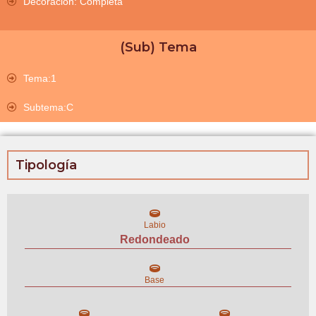
Decoración: Completa
(Sub) Tema
Tema:1
Subtema:C
Tipología
Labio
Redondeado
Base