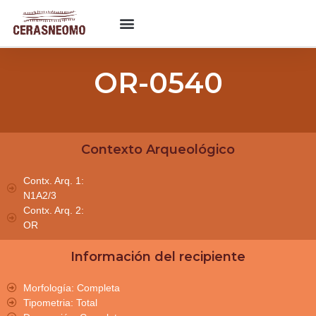
OR-0540
Contexto Arqueológico
Contx. Arq. 1:
N1A2/3
Contx. Arq. 2:
OR
Información del recipiente
Morfología: Completa
Tipometria: Total