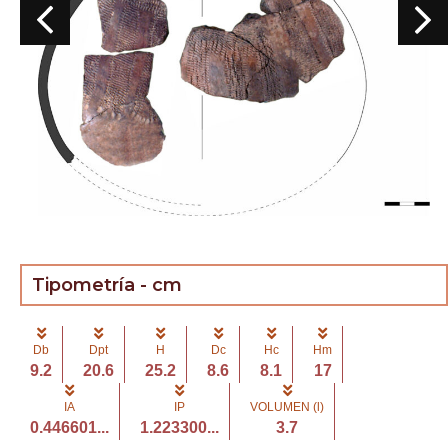
Tipometría - cm
Db
Dpt
H
Dc
Hc
Hm
9.2
20.6
25.2
8.6
8.1
17
IA
IP
VOLUMEN (l)
0.446601...
1.223300...
3.7