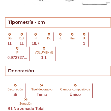
Tipometría - cm
Db
Dpt
H
Dc
Hc
Hm
IA
11
11
10.7
1
IP
VOLUMEN (l)
0.972727...
1.1
Decoración
Decoración
Nivel decorativo
Campos compositivos
Sí
Tema
Único
Zonación
B1 No zonado Total