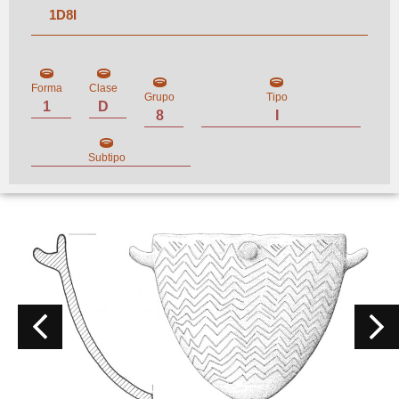
1
D
8
I
Forma
Clase
Grupo
Tipo
1
D
8
I
Subtipo